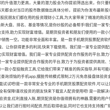
得的升值潜力更高，大量的潜力股会为你提前筛选出来，你只要
每天都会对当日的股市数据做出具体分析，提前为你发布最新股
股民朋友们都在用的投资理财小工具,为大家带来了精准的购买指
新大盘、排名、基金等情况,是你炒股的必备帮手!我们是一家专
金支持,助力实现财富增值。是期货投资者和朋友们使用的一款小
中销售一空。功能非常全面和丰富。是一款手机期货股票配资软件
盘、让你获得更多的利润,快来下载使用。我们是一家专业提供配
力实现财富增值。我们是一家专业提供配资合作服务的平台,致力
是一家专业提供配资合作服务的平台,致力于为投资者提供高效、
一款小型投融资工具,它给我们带来了精准的购买指导,并有可能
询烦恼的手机app,摆脱传统模式限制,2万元免息操盘体验资
载试试吧!是一款非常安全专业的手机期货股票配资软件,可以让
安全有保障!喜欢投资的朋友快来下载宜人配资使用吧! 是一款解
体验资金,红利直接入账,期货配资是你值得拥有的神器,需要的用
以让我们进行按时间配资,然后取得收益,同时它也支持支持推广