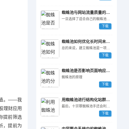
蜘蛛池与网站流量质量的关联
一旦选择了适合自己的蜘蛛池程序，接下来就是搭建蜘蛛池服务器。蜘蛛池服务器的选择对于蜘蛛池的性能和稳定性有着非常大的影响。通常情况下，建议选择高性能的服务器，并且保证服务器的带宽足够大。此外，还需要考虑到服务器的地理位置，选择离自己网站所在地区较近的服务器可以减少访问延迟，提升蜘蛛池的效率。
下载
蜘蛛池如何优化长时间未收录页面？
总的来说，建立蜘蛛池是一项需要考虑多方面因素的工作。选择合适的蜘蛛池程序、搭建蜘蛛池服务器以及存储和分析数据都是非常重要的步骤。只有在全面考虑了这些因素之后，才能建立一个稳定、高效的蜘蛛池，为网站的SEO优化提供有力的支持。
下载
蜘蛛池是否影响页面响应速度？
蜘蛛池的原理
下载
值。——我
用蜘蛛池进行结构化站群推广
最后，十宗罪蜘蛛池手还会利用蜘蛛池程序来进行虚假点击和恶意注入等活动。他们可以设置一些自动点击和恶意代码，从而在搜索引擎的排名中获得不正当的优势，严重扰乱了市场秩序和公平竞争。
股理财应用
下载
你提前筛选
析，提前为
内容聚合系统中的蜘蛛池策略