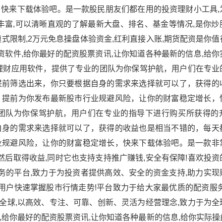
快来下载体验吧。是一款股民朋友们都在用的投资理财小工具,
丰富,可以清晰直观的了解最新大盘、排名、基金等情况,是你炒
模式限制,2万元免息操盘体验资金,红利直接入账,期货配资是你
资软件,给你最好的配资股票资讯,让你知道各种最新的信息,给
理财应用软件，提供了专业的团队为你保驾护航，用户们在专业
提前筛选出来，你只要根据自身的需求来选择就可以了，获得的
，提前为你发布最新股市行业规避风险，让你的财富稳定增长，
团队为你保驾护航，用户们在专业的指导下进行购买所获得的
自身的需求来选择就可以了，获得的收益也是相当不错的，每天
业规避风险，让你的财富稳定增长，快来下载体验吧。是一款非
然后取得收益,同时它也支持支持推广赚钱,安全有保障!喜欢投
务的平台,致力于为投资者提供高效、安全的资金支持,助力实现
用户快速掌握股市行情走势!平台致力于给大家最优质的配资服务
眼全球,以高效、专注、可靠、创新、灵活为经营理念,致力于为
给你最好的配资股票资讯,让你知道各种最新的信息,给你实际操