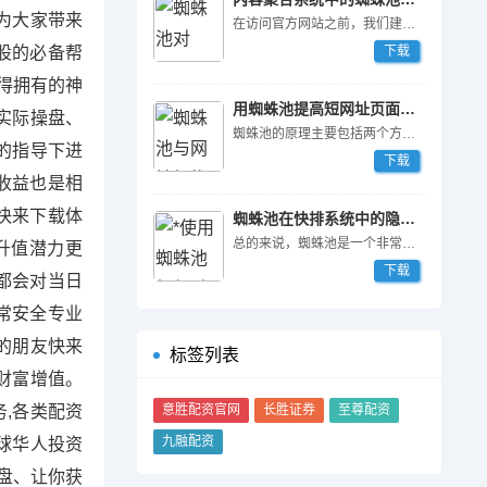
为大家带来
在访问官方网站之前，我们建议您对自己的需求进行充分的了解和分析，选择适合自己的版本和配置。同时，可以参考官方网站上的案例和用户评价，了解其他站长对蜘蛛池的评价和使用心得。
股的必备帮
下载
值得拥有的神
用蜘蛛池提高短网址页面访问率
你实际操盘、
蜘蛛池的原理主要包括两个方面的内容：蜘蛛引擎与代理集群。
的指导下进
下载
收益也是相
快来下载体
蜘蛛池在快排系统中的隐藏功能
总的来说，蜘蛛池是一个非常强大的SEO工具，尤其是对于那些想提高网站权重和排名的站长来说。如果您想让自己的网站在竞争激烈的搜索引擎中获得更好的排名和流量，不妨一试蜘蛛池，相信它一定会给您带来意想不到的结果。
升值潜力更
下载
都会对当日
常安全专业
资的朋友快来
标签列表
财富增值。
,各类配资
意胜配资官网
长胜证券
至尊配资
九融配资
全球华人投资
盘、让你获