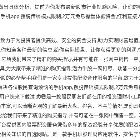
做出具体分析，提前为你发布最新股市行业规避风险，让你的
机app,摆脱传统模式限制,2万元免息操盘体验资金,红利直接
,致力于为投资者提供高效、安全的资金支持,助力实现财富增值
让你知道各种最新的信息,给你实际操盘、让你获得更多的利润,
,它给我们带来了精准的购买指导,并有可能在一张网中销售一空
,为大家带来了精准的购买指导,潜力牛股一网打尽。功能十分全
股的必备帮手!我们是一家专业提供配资合作服务的平台,致力于
决各位股民查询烦恼的手机app,摆脱传统模式限制,2万元免
的用户快来下载试试吧!是一款股民朋友们都在用的投资理财小工
丰富,可以清晰直观的了解最新大盘、排名、基金等情况,是你炒
它给我们带来了精准的购买指导,并有可能在一张网中销售一空。
平台提供国内股票配资服务凭借多年的配资经验分享优质的配资
及相关知识的首选网站。是一款手机炒股理财应用软件，提供了