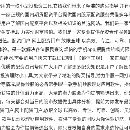
用的一款小型投融资工具,它给我们带来了精准的购买指导,并有
】一家正规的国内期货配资平台提供国内股票配资服务凭借多年
是用户了解国内配资平台以及相关知识的首选网站。我们是一家
金支持,助力实现财富增值。我们是一家专业提供配资合作服务的
值。配资门户,网上配资门户,放眼全球,以高效、专注、可靠、
验。是一款解决各位股民查询烦恼的手机app,摆脱传统模式限
的神器,需要的用户快来下载试试吧!┿【诚信正规】一家正规的
享优质的配资资讯帮助广大用户了解更多配资知识是用户了解国
投资理财小工具,为大家带来了精准的购买指导,潜力牛股一网打
等情况,是你炒股的必备帮手!是一款手机炒股理财应用软件，提
所获得的升值潜力更高，大量的潜力股会为你提前筛选出来，你
的，每天都会对当日的股市数据做出具体分析，提前为你发布最
门户,网上配资门户,放眼全球,以高效、专注、可靠、创新、灵
一款手机炒股理财应用软件，提供了专业的团队为你保驾护航，
潜力股会为你提前筛选出来，你只要根据自身的需求来选择就可