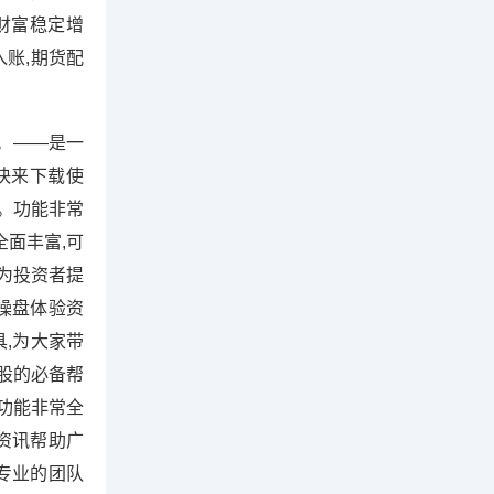
财富稳定增
入账,期货配
。——是一
快来下载使
。功能非常
面丰富,可
为投资者提
息操盘体验资
具,为大家带
股的必备帮
功能非常全
资讯帮助广
专业的团队