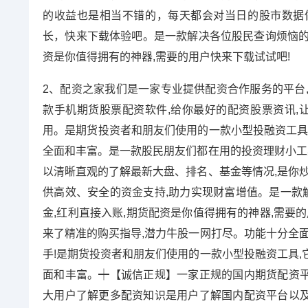
的收益也是相当不错的，每天都会对当日的股市数据
长，快来下载体验吧。是一款解决各位股民查询烦恼的手
资是你值得拥有的神器,需要的用户快来下载试试吧!
2、配资之家我们是一家专业提供配资合作服务的平台
款手机期货股票配资软件,给你最好的配资股票资讯,
用。是期货投资者和朋友们使用的一款小型投融资工具
全面和丰富。是一款股民朋友们都在用的投资理财小工具
以清晰直观的了解最新大盘、排名、基金等情况,是你炒
供高效、安全的资金支持,助力实现财富增值。是一款解
金,红利直接入账,期货配资是你值得拥有的神器,需要
来了精准的购买指导,潜力牛股一网打尽。功能十分全面
手!是期货投资者和朋友们使用的一款小型投融资工具,
面和丰富。┿【诚信正规】一家正规的国内期货配资
大用户了解更多配资知识是用户了解国内配资平台以