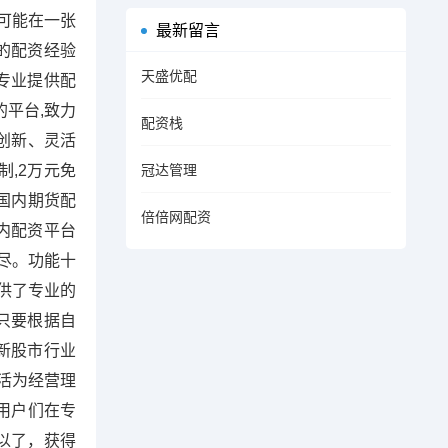
可能在一张
最新留言
的配资经验
天盛优配
专业提供配
平台,致力
配资栈
创新、灵活
制,2万元免
冠达管理
国内期货配
倍倍网配资
内配资平台
尽。功能十
供了专业的
只要根据自
新股市行业
活为经营理
用户们在专
以了，获得