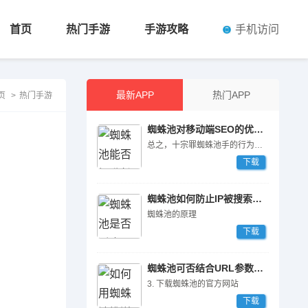
手机访问
首页
热门手游
手游攻略
最新APP
热门APP
页
>
热门手游
蜘蛛池对移动端SEO的优化作用
总之，十宗罪蜘蛛池手的行为对整个SEO行业造成了严重的危害和影响，我们需要加强监管和打击力度，共同维护行业的健康和良性****展。
下载
蜘蛛池如何防止IP被搜索引擎封禁
蜘蛛池的原理
下载
蜘蛛池可否结合URL参数过滤规则？
3. 下载蜘蛛池的官方网站
下载