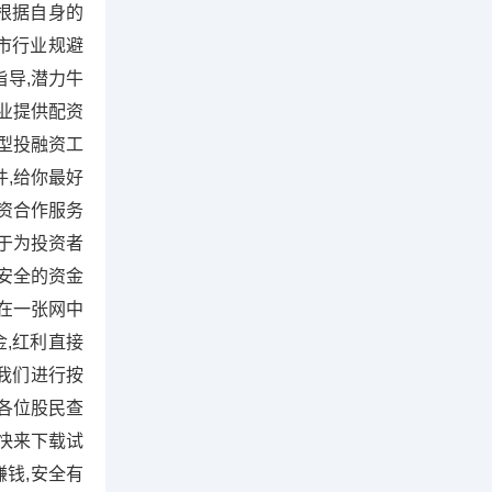
根据自身的
市行业规避
导,潜力牛
业提供配资
型投融资工
,给你最好
资合作服务
于为投资者
安全的资金
在一张网中
金,红利直接
我们进行按
决各位股民查
户快来下载试
赚钱,安全有